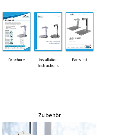
Brochure
Installation
Parts List
Instructions
Abmessungen HxWxD (mm)
222 x 42 x 160 (nur zapfhahn)
400 x 230 x 330 (8ltr wasserboiler)
Zubehör