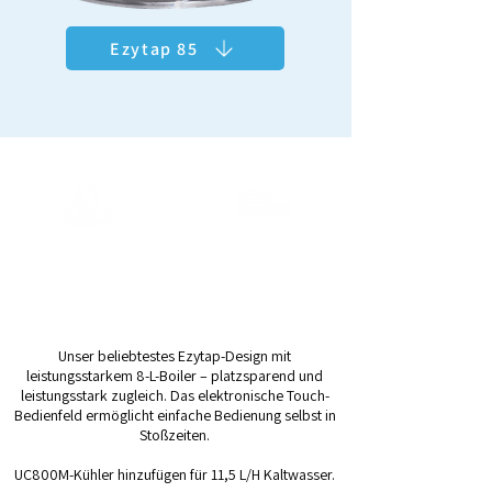
Ezytap 85
ArcticChill 108
Kapazität
Ausschankhöhe
11.5ltrs/h Gekühlt
18.5cm
28ltrs/h Heiss
Unser beliebtestes Ezytap-Design mit
leistungsstarkem 8-L-Boiler – platzsparend und
leistungsstark zugleich. Das elektronische Touch-
Bedienfeld ermöglicht einfache Bedienung selbst in
Stoßzeiten.
UC800M-Kühler hinzufügen für 11,5 L/H Kaltwasser.