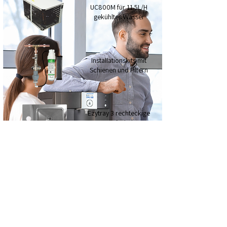
UC800M für 11.5L/H
gekühltes Wasser
Installationskits mit
Schienen und Filtern
Ezytray 3 rechteckige
Tropfschale
Ezytray 2 runde
Tropfschale