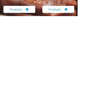
Produkt
Produkt
Produkt
Produkt
Produkte
Wasserkühler
Trinkbrunnen
Wasserboilers
Zapfhähne
Untertischkühlers
Cosmetal
Zubehör
Zubehör