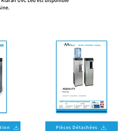
n Klaran UVC Led est disponible
sine.
ation
Pièces Détachées