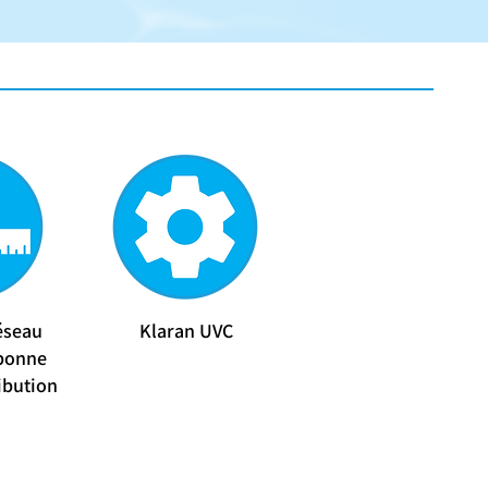
éseau
Klaran UVC
bonne
ibution