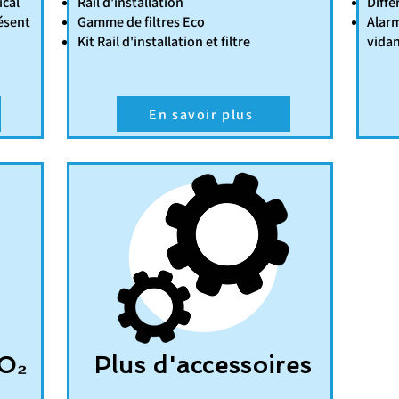
ical
Rail d'installation
Diffé
ésent
Gamme de filtres Eco
Alarm
Kit Rail d'installation et filtre
vidan
En savoir plus
CO₂
Plus d'accessoires