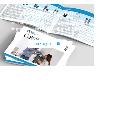
Catalogue de Produits
Pour voir et comparer notre large gamme
de produits, téléchargez notre catalogue.
Catalogue
Produits
Fontaines à eau
Fontaines réfrigérantes
Chaudières à eau
Robinets