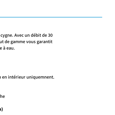
 cygne. Avec un débit de 30
haut de gamme vous garantit
e à eau.
on en intérieur uniquemnent.
che
m)