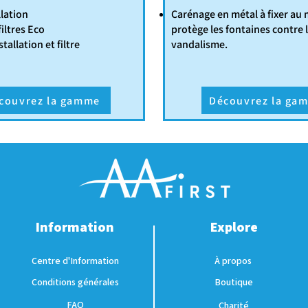
llation
Carénage en métal à fixer au 
iltres Eco
protège les fontaines contre 
stallation et filtre
vandalisme.
couvrez la gamme
Découvrez la ga
Information
Explore
Centre d'Information
À propos
Conditions générales
Boutique
FAQ
Charité