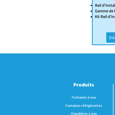
Rail d'insta
Gamme de f
Kit Rail d'in
Dé
Produits
Fontaines à eau
Fontaines réfrigérantes
Chaudières à eau