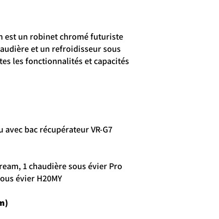
 est un robinet chromé futuriste
haudière et un refroidisseur sous
es les fonctionnalités et capacités
u avec bac récupérateur VR-G7
tream, 1 chaudière sous évier Pro
 sous évier H20MY
m)
 212 (Robinet)