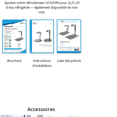
Ajoutez notre refroidisseur UC800M pour 11,5 L/H
d'eau réfrigérée — également disponible en noir
mat.
Brochure
Instructions
Liste des pièces
d'installation
Dimensions HxWxD (mm)
285 x 40 x 160 (Robinet seulemement)
400 x 230 x 330 (Chaudière de 8 litres)
Accessoires