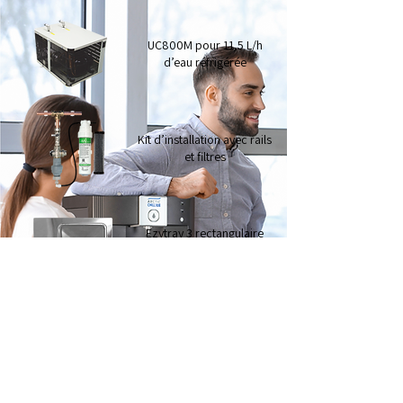
UC800M pour 11,5 L/h
d’eau réfrigérée
Kit d’installation avec rails
et filtres
Ezytray 3 rectangulaire
bac égouttoir
Ezytray 2 circulaire
bac égouttoir