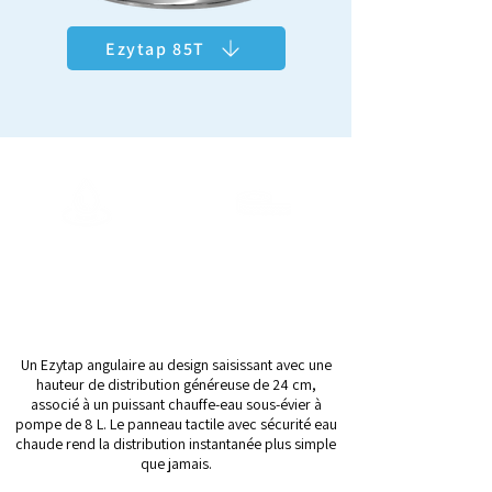
Ezytap 85T
ArcticChill 108
Capacité
Zone de
11.5L/H Froide*
distribution
28L/H Chaude
24cm
Un Ezytap angulaire au design saisissant avec une
hauteur de distribution généreuse de 24 cm,
associé à un puissant chauffe-eau sous-évier à
pompe de 8 L. Le panneau tactile avec sécurité eau
chaude rend la distribution instantanée plus simple
que jamais.